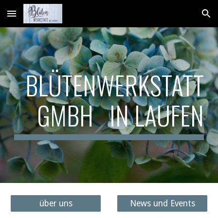
Skip to main content
Skip to navigation
BLÜTENWERKSTATT
GMBH IN LAUFEN
über uns
News und Events